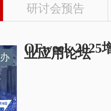
研讨会预告
OFweek 2
业应用论坛
办