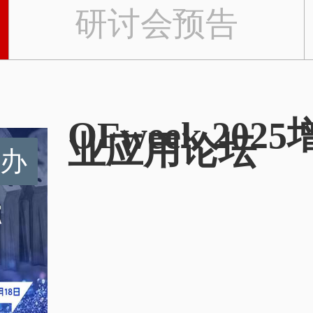
研讨会预告
OFweek 2
业应用论坛
办