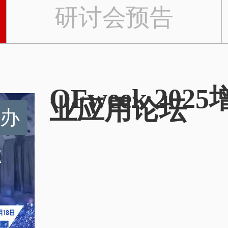
研讨会预告
OFweek 2
业应用论坛
办